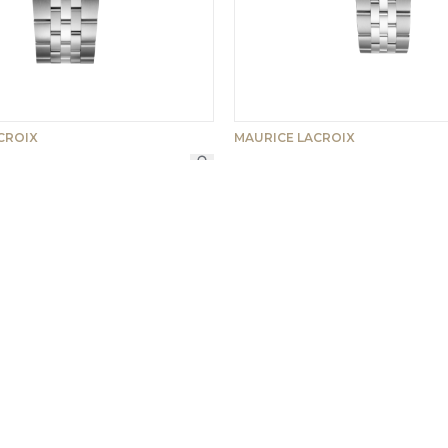
CROIX
MAURICE LACROIX
-130-1
751006-SS002-560-1
990 €