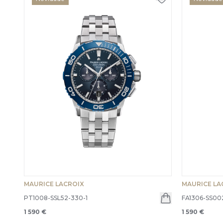
MAURICE LACROIX
MAURICE LA
PT1008-SSL52-330-1
FA1306-SS002-
1 590 €
1 590 €