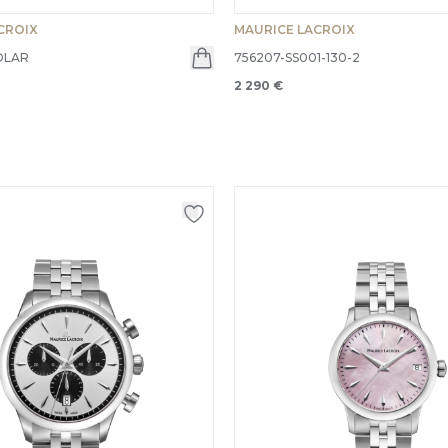
CROIX
MAURICE LACROIX
OLAR
756207-SS001-130-2
2 290 €