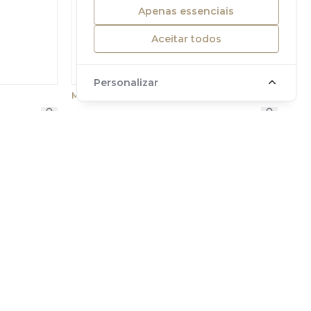
Apenas essenciais
Aceitar todos
Personalizar
MAURICE LACROIX
751006-SS002-170-1
1 090 €