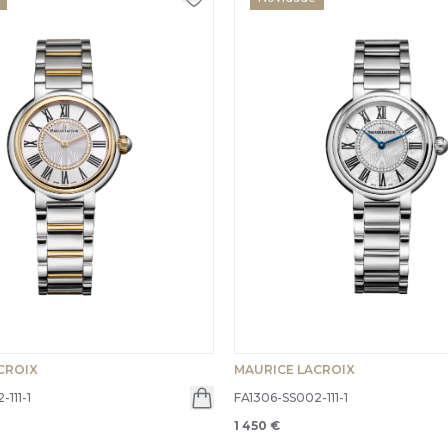
CROIX
MAURICE LACROIX
111-1
FA1306-SS002-111-1
1 450 €