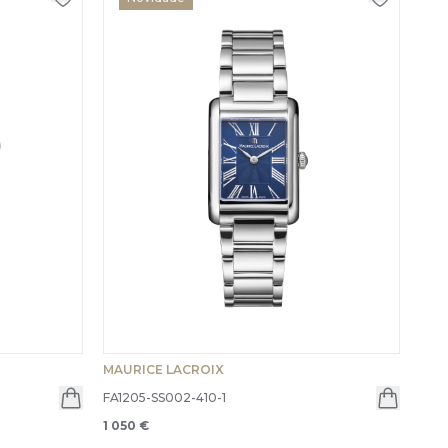
MAURICE LACROIX
FA1205-SS002-410-1
1 050 €