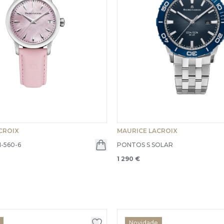
CROIX
MAURICE LACROIX
1-560-6
PONTOS S SOLAR
1 290 €
Novidade