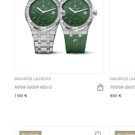
MAURICE LACROIX
MAURICE LA
AI1108-SS00F-630-D
751006-SS00
1 150 €
850 €
Novidade
Novidade