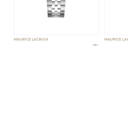
MAURICE LACROIX
MAURICE LA
751007-SS002-630-1
751038-SS002
850 €
1 090 €